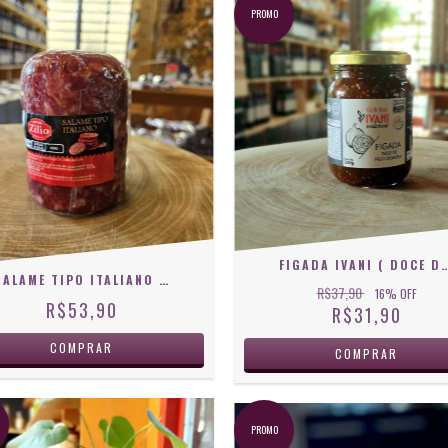
PROMO
FIGADA IVANI ( DOCE DE FIG
SALAME TIPO ITALIANO ZILIO
R$37,90
16
% OFF
R$53,90
R$31,90
PROMO