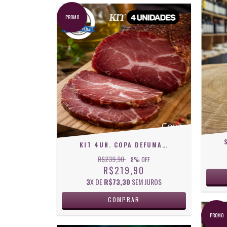
PROMO
KIT 4UN. COPA DEFUMADA CASA VELHA
R$239,90
8
% OFF
R$219,90
3
X DE
R$73,30
SEM JUROS
PROMO