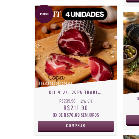
PROMO
KIT 4 UN. COPA TRADICIONAL ZILIO
R$239,90
12
% OFF
R$211,90
3
X DE
R$70,63
SEM JUROS