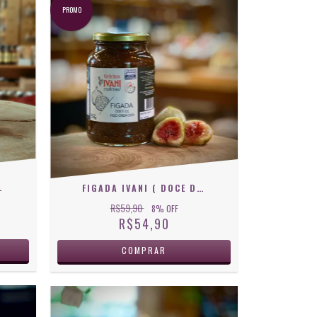
PROMO
O) 320 G
FIGADA IVANI ( DOCE DE FIGO ) 730G
R$59,90
8
% OFF
R$54,90