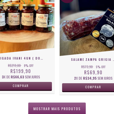
FIGADA IVANI 4UN ( DOCE DE FIGO ) 730G
SALAME ZAMPA GRIGIA - CARNE
R$219,00
9
% OFF
R$73,90
5
% OFF
R$199,90
R$69,90
3
X DE
R$66,63
SEM JUROS
2
X DE
R$34,95
SEM JUROS
MOSTRAR MAIS PRODUTOS