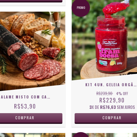
PROMO
KIT 4UN. GELEIA ORGÂNICA DE FRAMBOESA COM LIMÃO SICILIANO 210 G
R$239,90
4
% OFF
SALAME MISTO COM CARNE DE JAVALI - ZILIO
R$229,90
R$53,90
3
X DE
R$76,63
SEM JUROS