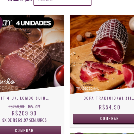
KIT 4 UN. LOMBO SUÍNO TEMPERADO - ZILIO
COPA TRADICIONAL 
R$259,90
R$54,90
19
% OFF
R$209,90
3
X DE
R$69,97
SEM JUROS