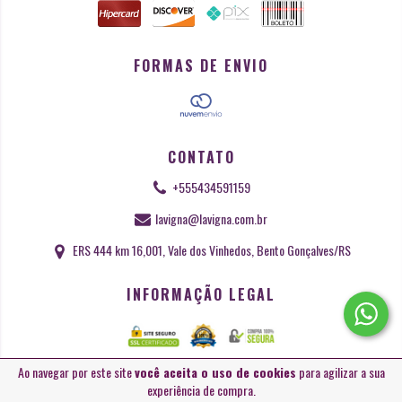
FORMAS DE ENVIO
CONTATO
+555434591159
lavigna@lavigna.com.br
ERS 444 km 16,001, Vale dos Vinhedos, Bento Gonçalves/RS
INFORMAÇÃO LEGAL
Ao navegar por este site
você aceita o uso de cookies
para agilizar a sua
Copyright La Vigna Especialidades Regionais - 27932574000154 - 2026. Todos
experiência de compra.
os direitos reservados.