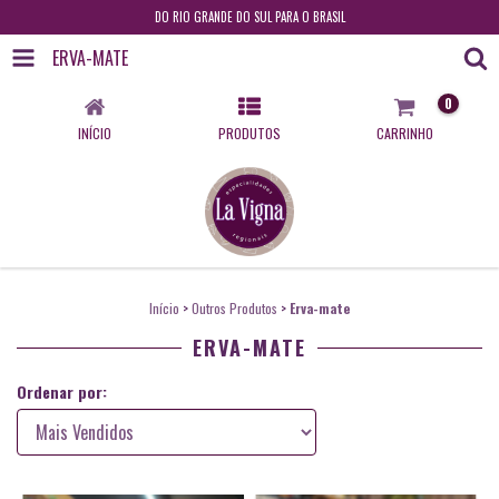
DO RIO GRANDE DO SUL PARA O BRASIL
ERVA-MATE
0
INÍCIO
PRODUTOS
CARRINHO
Início
>
Outros Produtos
>
Erva-mate
ERVA-MATE
Ordenar por: