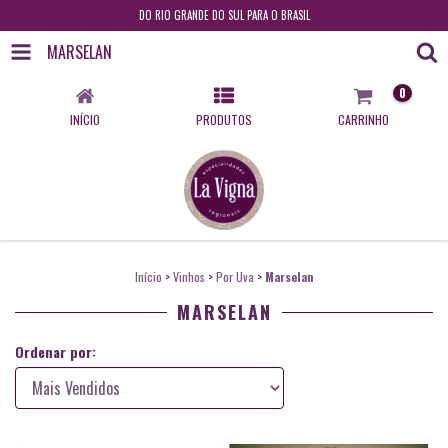
DO RIO GRANDE DO SUL PARA O BRASIL
MARSELAN
0
INÍCIO
PRODUTOS
CARRINHO
Início
>
Vinhos
>
Por Uva
>
Marselan
MARSELAN
Ordenar por: