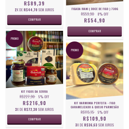
R$89,39
FIGADA IVANI ( DOCE DE FIGO ) 730G
2
X DE
R$44,70
SEM JUROS
R$59,90
8
% OFF
R$54,90
PROMO
PROMO
KIT FIGOS DA SERRA
R$227,90
5
% OFF
R$216,90
KIT HARMONIA PERFEITA - FIGO
CARAMELIZADO & QUEIJO PARMESÃO
3
X DE
R$72,30
SEM JUROS
R$115,15
5
% OFF
R$109,90
3
X DE
R$36,63
SEM JUROS