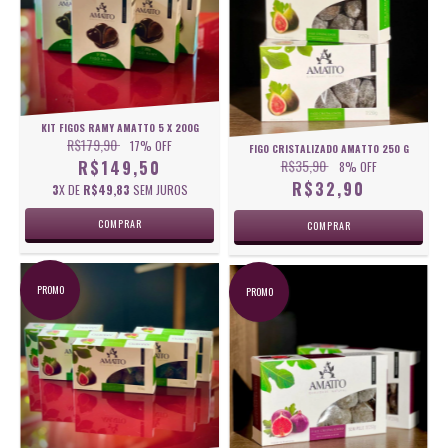
KIT FIGOS RAMY AMATTO 5 X 200G
R$179,90
17
% OFF
FIGO CRISTALIZADO AMATTO 250 G
R$35,90
R$149,50
8
% OFF
R$32,90
3
X DE
R$49,83
SEM JUROS
PROMO
PROMO