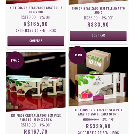
KIT FIGOS CRISTALIZADOS AMATTO - 5
FIGO CRISTALIZADO SEM PELE AMATTO
UN X 250G
250 G
R$179,90
R$36,90
8
% OFF
8
% OFF
R$165,90
R$33,90
3
X DE
R$55,30
SEM JUROS
PROMO
PROMO
KIT FIGOS CRISTALIZADO SEM PELE
AMATTO 250 G (CAIXA 10 UN.)
KIT FIGOS CRISTALIZADOS SEM PELE
R$369,90
8
% OFF
AMATTO - 5 UN X 250 G
R$179,90
7
% OFF
R$339,90
R$167,70
3
X DE
R$113,30
SEM JUROS