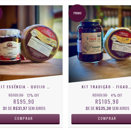
PROMO
KIT ESSÊNCIA - QUEIJO COLONIAL + GELEIA DE FRUTAS VERMELHAS ZERO AÇÚCAR
KIT TRADIÇÃO - FIGADA IVANI & QUEIJO COLONIAL
R$109,90
R$109,90
13
% OFF
4
% OFF
R$95,90
R$105,90
3
X DE
R$31,97
SEM JUROS
3
X DE
R$35,30
SEM JUROS