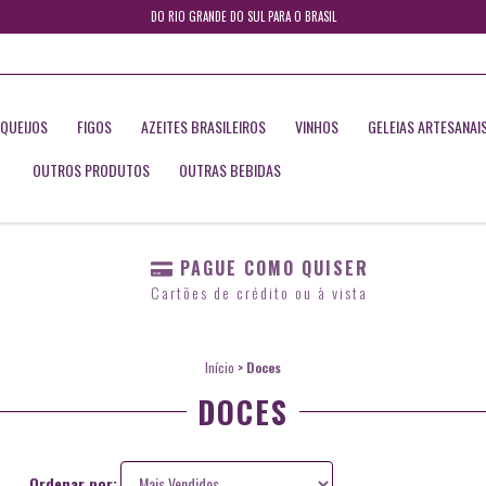
DO RIO GRANDE DO SUL PARA O BRASIL
QUEIJOS
FIGOS
AZEITES BRASILEIROS
VINHOS
GELEIAS ARTESANAI
OUTROS PRODUTOS
OUTRAS BEBIDAS
PAGUE COMO QUISER
Cartões de crédito ou à vista
Início
>
Doces
DOCES
Ordenar por: