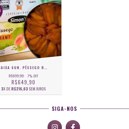
O
CAIXA 6UN. PÊSSEGO RAMY SIMON'S - LATA 600G
R$699,90
7
% OFF
R$649,90
3
X DE
R$216,63
SEM JUROS
SIGA-NOS