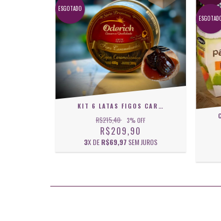
ESGOTADO
ESGOTAD
KIT 6 LATAS FIGOS CARAMELIZADOS SÉRIE PREMIUM ODERICH - 300G
R$215,40
3
% OFF
R$209,90
3
X DE
R$69,97
SEM JUROS