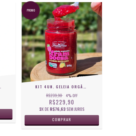
PROMO
 ALAMBIQUE - 375ML
KIT 4UN. GELEIA ORGÂNICA DE FRAMBOESA COM LIMÃO SICILIANO 210 G
R$239,90
4
% OFF
R$229,90
3
X DE
R$76,63
SEM JUROS