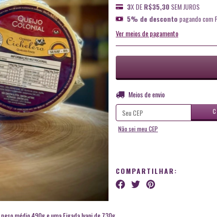
3
X DE
R$35,30
SEM JUROS
5% de desconto
pagando com P
Ver meios de pagamento
Entregas para o CEP:
Meios de envio
C
Não sei meu CEP
COMPARTILHAR:
de peso médio 490g e uma Figada Ivani de 730g