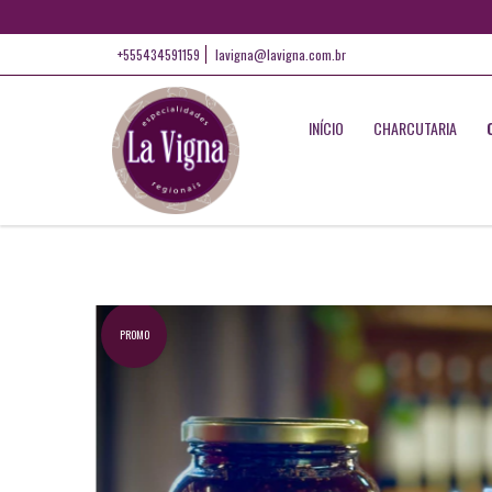
+555434591159
lavigna@lavigna.com.br
INÍCIO
CHARCUTARIA
PROMO