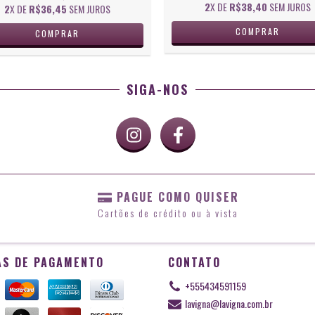
2
X DE
R$38,40
SEM JUROS
2
X DE
R$36,45
SEM JUROS
SIGA-NOS
PAGUE COMO QUISER
Cartões de crédito ou à vista
S DE PAGAMENTO
CONTATO
+555434591159
lavigna@lavigna.com.br