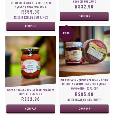
NOVO CITRUS 275 G
GELEIA ORGÂNICA DE MIRTILO SEM
R$32,90
AÇÚCAR FRUTA FINA 250 G
R$59,90
2
X DE
R$29,95
SEM JUROS
PROMO
KIT ESSÊNCIA - QUEIJO COLONIAL + GELEIA
DE FRUTAS VERMELHAS ZERO AÇÚCAR
R$109,90
13
% OFF
DOCE DE GOIABA SEM AÇÚCAR ORGÂNICA
R$95,90
NOVO CITRUS 275 G
R$32,90
3
X DE
R$31,97
SEM JUROS