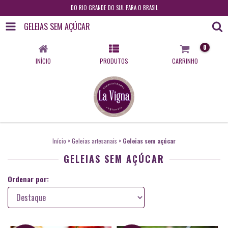
DO RIO GRANDE DO SUL PARA O BRASIL
GELEIAS SEM AÇÚCAR
0
INÍCIO
PRODUTOS
CARRINHO
Início
>
Geleias artesanais
>
Geleias sem açúcar
GELEIAS SEM AÇÚCAR
Ordenar por: