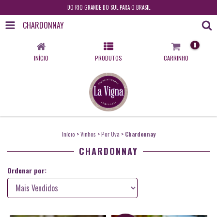
DO RIO GRANDE DO SUL PARA O BRASIL
CHARDONNAY
0
INÍCIO
PRODUTOS
CARRINHO
Início
>
Vinhos
>
Por Uva
>
Chardonnay
CHARDONNAY
Ordenar por: