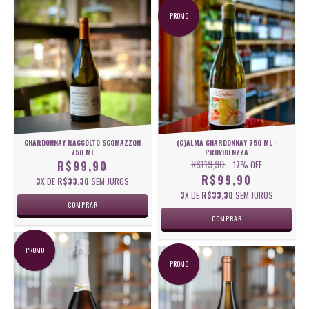
PROMO
CHARDONNAY RACCOLTO SCOMAZZON
(C)ALMA CHARDONNAY 750 ML -
750 ML
PROVIDENZZA
R$119,90
R$99,90
17
% OFF
R$99,90
3
X DE
R$33,30
SEM JUROS
3
X DE
R$33,30
SEM JUROS
PROMO
PROMO