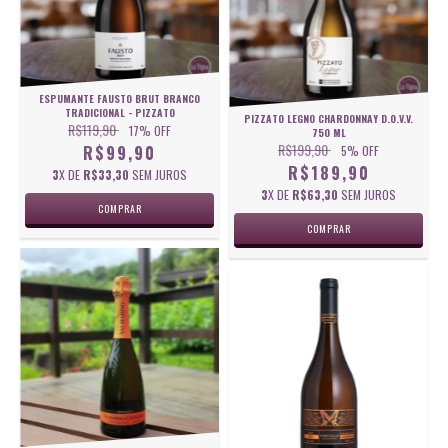
ESPUMANTE FAUSTO BRUT BRANCO
TRADICIONAL - PIZZATO
PIZZATO LEGNO CHARDONNAY D.O.V.V.
R$119,90
17
% OFF
750 ML
R$199,90
R$99,90
5
% OFF
R$189,90
3
X DE
R$33,30
SEM JUROS
3
X DE
R$63,30
SEM JUROS