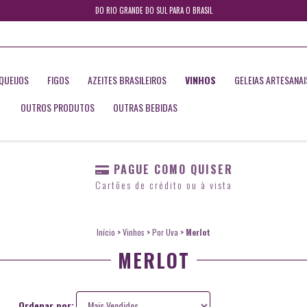
DO RIO GRANDE DO SUL PARA O BRASIL
QUEIJOS
FIGOS
AZEITES BRASILEIROS
VINHOS
GELEIAS ARTESANAI
OUTROS PRODUTOS
OUTRAS BEBIDAS
PAGUE COMO QUISER
Cartões de crédito ou à vista
Início
>
Vinhos
>
Por Uva
>
Merlot
MERLOT
Ordenar por: