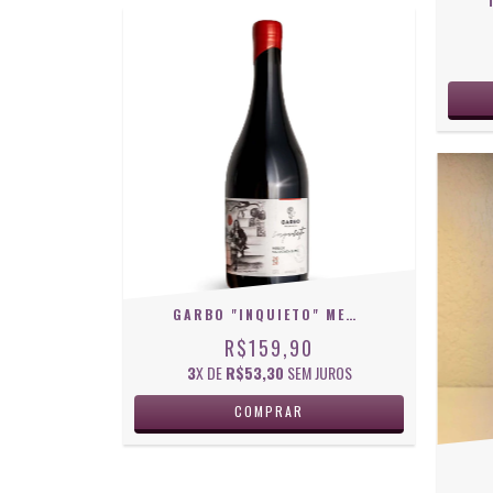
GARBO "INQUIETO" MERLOT E SAUVIGNON BLANC
R$159,90
3
X DE
R$53,30
SEM JUROS