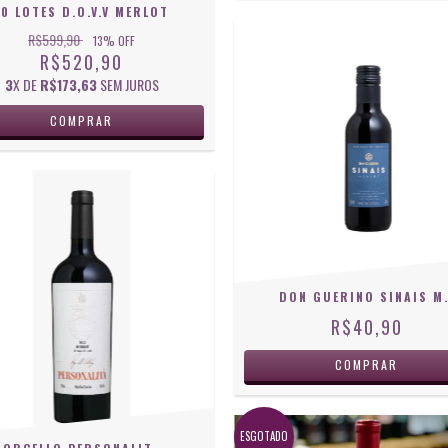
10 LOTES D.O.V.V MERLOT
R$599,90
13
% OFF
R$520,90
3
X DE
R$173,63
SEM JUROS
DON GUERINO SI
R$40,90
ESGOTADO