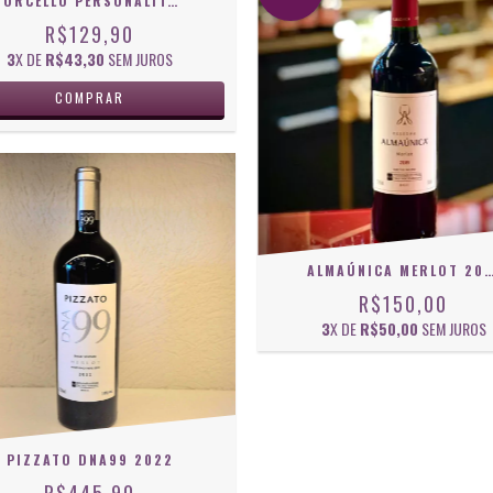
TORCELLO PERSONALITÀ MERLOT 750 ML
R$129,90
3
X DE
R$43,30
SEM JUROS
ALMAÚNICA MERLOT 2020 D.O.V.V. 7
R$150,00
3
X DE
R$50,00
SEM JUROS
PIZZATO DNA99 2022
R$445,90