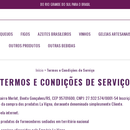
DO RIO GRANDE DO SUL PARA O BRASIL
QUEIJOS
FIGOS
AZEITES BRASILEIROS
VINHOS
GELEIAS ARTESANAI
OUTROS PRODUTOS
OUTRAS BEBIDAS
Início
>
Termos e Condições de Serviço
TERMOS E CONDIÇÕES DE SERVIÇ
 bairro Merlot, Bento Gonçalves/RS, CEP 95701600, CNPJ: 27.932.574/0001-54 Inscri
nto da compra dos produtos La Vigna, doravante denominado simplesmente Cliente.
ela internet;
 produtos de fornecedores sediados em território nacional
 serviços oferecidos pelo Empório La Vigna