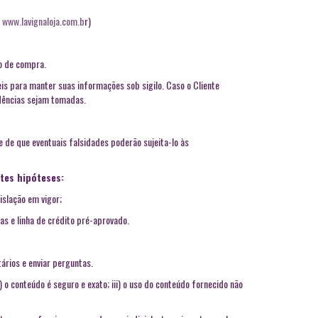
(
www.lavignaloja.com.b
r)
so de compra.
is para manter suas informações sob sigilo. Caso o Cliente
idências sejam tomadas.
e de que eventuais falsidades poderão sujeita-lo às
tes hipóteses:
slação em vigor;
s e linha de crédito pré-aprovado.
ários e enviar perguntas.
) o conteúdo é seguro e exato; iii) o uso do conteúdo fornecido não