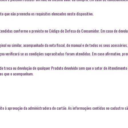
to que não preencha os requisitos elencados neste dispositivo.
 atendidas conforme o previsto no Código de Defesa do Consumidor. Em caso de devol
inal ou similar, acompanhado da nota fiscal, do manual e de todos os seus acessórios.
gna verificará se as condições supracitadas foram atendidas. Em caso afirmativo, pro
 de troca ou devolução de qualquer Produto devolvido sem que o setor de Atendimento a
rios que o acompanham.
ito à aprovação da administradora do cartão. As informações contidas no cadastro são