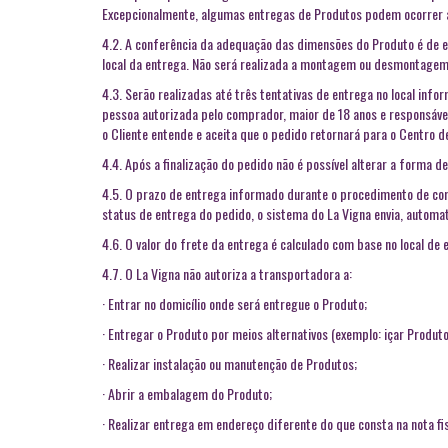
Excepcionalmente, algumas entregas de Produtos podem ocorrer 
4.2. A conferência da adequação das dimensões do Produto é de ex
local da entrega. Não será realizada a montagem ou desmontagem 
4.3. Serão realizadas até três tentativas de entrega no local inf
pessoa autorizada pelo comprador, maior de 18 anos e responsável
o Cliente entende e aceita que o pedido retornará para o Centro de
4.4. Após a finalização do pedido não é possível alterar a forma 
4.5. O prazo de entrega informado durante o procedimento de comp
status de entrega do pedido, o sistema do La Vigna envia, automat
4.6. O valor do frete da entrega é calculado com base no local de
4.7. O La Vigna não autoriza a transportadora a:
· Entrar no domicílio onde será entregue o Produto;
· Entregar o Produto por meios alternativos (exemplo: içar Produto 
· Realizar instalação ou manutenção de Produtos;
· Abrir a embalagem do Produto;
· Realizar entrega em endereço diferente do que consta na nota fi