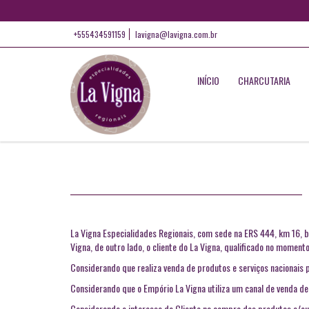
+555434591159
lavigna@lavigna.com.br
INÍCIO
CHARCUTARIA
La Vigna Especialidades Regionais, com sede na ERS 444, km 16,
Vigna, de outro lado, o cliente do La Vigna, qualificado no mome
Considerando que realiza venda de produtos e serviços nacionais p
Considerando que o Empório La Vigna utiliza um canal de venda de
Considerando o interesse do Cliente na compra dos produtos e/ou