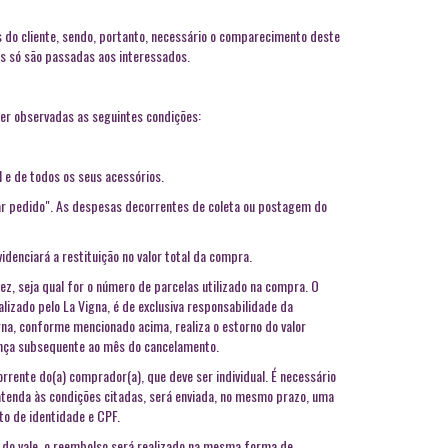
s do cliente, sendo, portanto, necessário o comparecimento deste
os só são passadas aos interessados.
ser observadas as seguintes condições:
 e de todos os seus acessórios.
elar pedido". As despesas decorrentes de coleta ou postagem do
denciará a restituição no valor total da compra.
ez, seja qual for o número de parcelas utilizado na compra. O
lizado pelo La Vigna, é de exclusiva responsabilidade da
gna, conforme mencionado acima, realiza o estorno do valor
rança subsequente ao mês do cancelamento.
rrente do(a) comprador(a), que deve ser individual. É necessário
atenda às condições citadas, será enviada, no mesmo prazo, uma
o de identidade e CPF.
do vale, o reembolso será realizado na mesma forma de