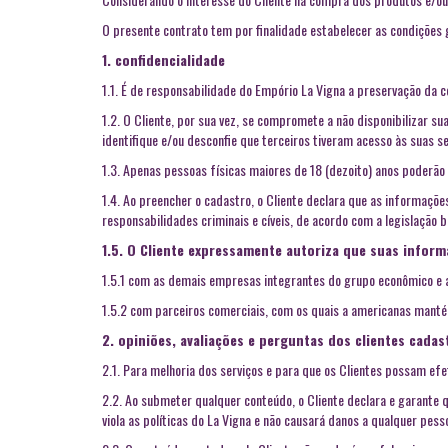
O presente contrato tem por finalidade estabelecer as condições g
1. confidencialidade
1.1. É de responsabilidade do Empório La Vigna a preservação da 
1.2. O Cliente, por sua vez, se compromete a não disponibilizar 
identifique e/ou desconfie que terceiros tiveram acesso às suas
1.3. Apenas pessoas físicas maiores de 18 (dezoito) anos poderão 
1.4. Ao preencher o cadastro, o Cliente declara que as informaçõe
responsabilidades criminais e cíveis, de acordo com a legislação br
1.5. O Cliente expressamente autoriza que suas infor
1.5.1 com as demais empresas integrantes do grupo econômico e 
1.5.2 com parceiros comerciais, com os quais a americanas mantém
2. opiniões, avaliações e perguntas dos clientes cada
2.1. Para melhoria dos serviços e para que os Clientes possam efe
2.2. Ao submeter qualquer conteúdo, o Cliente declara e garante que
viola as políticas do La Vigna e não causará danos a qualquer pess