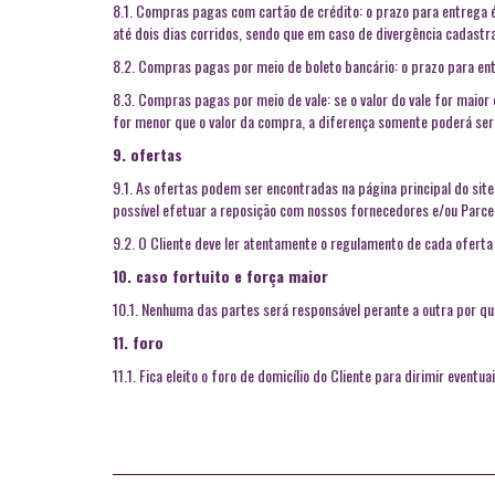
8.1. Compras pagas com cartão de crédito: o prazo para entrega 
até dois dias corridos, sendo que em caso de divergência cadastr
8.2. Compras pagas por meio de boleto bancário: o prazo para ent
8.3. Compras pagas por meio de vale: se o valor do vale for maior
for menor que o valor da compra, a diferença somente poderá ser
9. ofertas
9.1. As ofertas podem ser encontradas na página principal do sit
possível efetuar a reposição com nossos fornecedores e/ou Parce
9.2. O Cliente deve ler atentamente o regulamento de cada oferta
10. caso fortuito e força maior
10.1. Nenhuma das partes será responsável perante a outra por q
11. foro
11.1. Fica eleito o foro de domicílio do Cliente para dirimir eventu