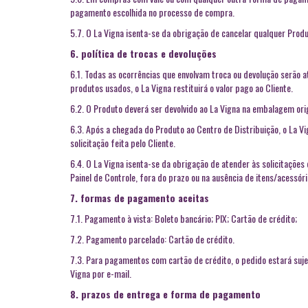
pagamento escolhida no processo de compra.
5.7. O La Vigna isenta-se da obrigação de cancelar qualquer Produ
6. política de trocas e devoluções
6.1. Todas as ocorrências que envolvam troca ou devolução serão
produtos usados, o La Vigna restituirá o valor pago ao Cliente.
6.2. O Produto deverá ser devolvido ao La Vigna na embalagem orig
6.3. Após a chegada do Produto ao Centro de Distribuição, o La Vi
solicitação feita pelo Cliente.
6.4. O La Vigna isenta-se da obrigação de atender às solicitações
Painel de Controle, fora do prazo ou na ausência de itens/acessó
7. formas de pagamento aceitas
7.1. Pagamento à vista: Boleto bancário; PIX; Cartão de crédito;
7.2. Pagamento parcelado: Cartão de crédito.
7.3. Para pagamentos com cartão de crédito, o pedido estará suje
Vigna por e-mail.
8. prazos de entrega e forma de pagamento