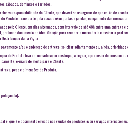
aos sábados, domingos e feriados.
clusiva responsabilidade do Cliente, que deverá se assegurar de que estão de acordo
do Produto, transporte pela escada e/ou portas e janelas, ou içamento das mercador
ormado pelo Cliente, em dias alternados, com intervalo de até 48h entre uma entrega e 
, portando documento de identificação para receber a mercadoria e assinar o protoco
 Distribuição da La Vigna.
de pagamento e/ou o endereço de entrega, solicitar adiantamento ou, ainda, prioridade 
ra do Produto leva em consideração o estoque, a região, o processo de emissão da n
icamente, e-mails de alerta para o Cliente.
 entrega, peso e dimensões do Produto.
pela janela);
scal e, que é o documento enviado nas vendas de produtos e/ou serviços internacionais