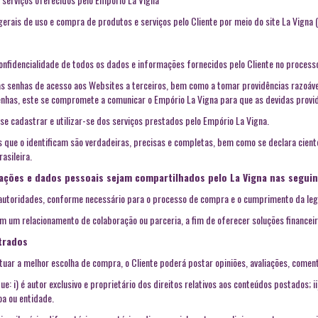
erais de uso e compra de produtos e serviços pelo Cliente por meio do site La Vigna 
confidencialidade de todos os dados e informações fornecidos pelo Cliente no proces
suas senhas de acesso aos Websites a terceiros, bem como a tomar providências razoáve
 senhas, este se compromete a comunicar o Empório La Vigna para que as devidas prov
se cadastrar e utilizar-se dos serviços prestados pelo Empório La Vigna.
s que o identificam são verdadeiras, precisas e completas, bem como se declara cient
asileira.
mações e dados pessoais sejam compartilhados pelo La Vigna nas seguin
autoridades, conforme necessário para o processo de compra e o cumprimento da legi
 um relacionamento de colaboração ou parceria, a fim de oferecer soluções financeira
strados
tuar a melhor escolha de compra, o Cliente poderá postar opiniões, avaliações, coment
: i) é autor exclusivo e proprietário dos direitos relativos aos conteúdos postados; ii
oa ou entidade.