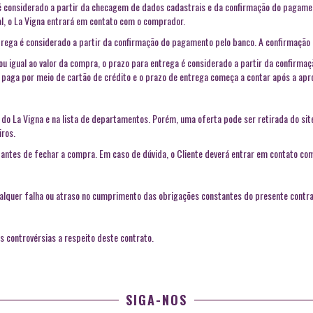
é considerado a partir da checagem de dados cadastrais e da confirmação do pagamen
al, o La Vigna entrará em contato com o comprador.
rega é considerado a partir da confirmação do pagamento pelo banco. A confirmação é
 ou igual ao valor da compra, o prazo para entrega é considerado a partir da confirma
 paga por meio de cartão de crédito e o prazo de entrega começa a contar após a ap
e do La Vigna e na lista de departamentos. Porém, uma oferta pode ser retirada do s
iros.
 antes de fechar a compra. Em caso de dúvida, o Cliente deverá entrar em contato co
ualquer falha ou atraso no cumprimento das obrigações constantes do presente contra
ais controvérsias a respeito deste contrato.
SIGA-NOS