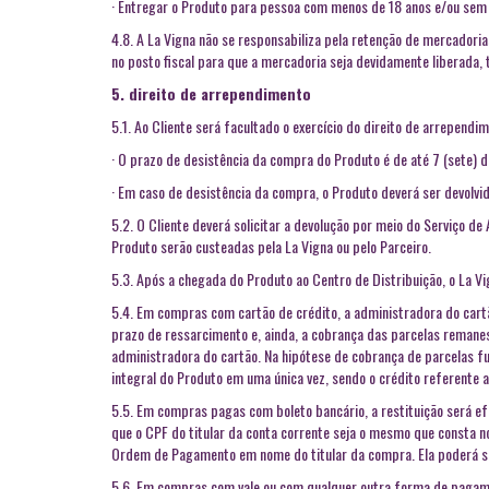
· Entregar o Produto para pessoa com menos de 18 anos e/ou sem 
4.8. A La Vigna não se responsabiliza pela retenção de mercadori
no posto fiscal para que a mercadoria seja devidamente liberada
5. direito de arrependimento
5.1. Ao Cliente será facultado o exercício do direito de arrepend
· O prazo de desistência da compra do Produto é de até 7 (sete) d
· Em caso de desistência da compra, o Produto deverá ser devolvid
5.2. O Cliente deverá solicitar a devolução por meio do Serviço d
Produto serão custeadas pela La Vigna ou pelo Parceiro.
5.3. Após a chegada do Produto ao Centro de Distribuição, o La Vi
5.4. Em compras com cartão de crédito, a administradora do cartão
prazo de ressarcimento e, ainda, a cobrança das parcelas remanesc
administradora do cartão. Na hipótese de cobrança de parcelas fu
integral do Produto em uma única vez, sendo o crédito referente
5.5. Em compras pagas com boleto bancário, a restituição será efe
que o CPF do titular da conta corrente seja o mesmo que consta n
Ordem de Pagamento em nome do titular da compra. Ela poderá se
5.6. Em compras com vale ou com qualquer outra forma de pagame