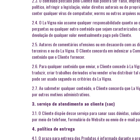
2.3. O conteúdo postado pelo Cliente não poderá ser falso, impreci
político, infringir a legislação, violar direitos autorais ou de p
conter qualquer vírus de computador, worms ou outros arquivos 
2.4. O La Vigna não assume qualquer responsabilidade quanto ao co
perguntas ou qualquer outro conteúdo que sejam caracterizados com
devolução de qualquer valor eventualmente pago pelo Cliente.
2.5. Autores de comentários ofensivos ou em desacordo com as dir
terceiros e ou do La Vigna. O Cliente concorda em indenizar a Co
conteúdo que o Cliente fornecer.
2.6. Para qualquer conteúdo que enviar, o Cliente concede à La Vigna
traduzir, criar trabalhos derivados e/ou vender e/ou distribuir t
pode ser usado segundo os critérios da La Vigna.
2.7. Ao submeter qualquer conteúdo, o Cliente concorda que La Vi
por outros motivos administrativos.
3. serviço de atendimento ao cliente (sac)
3.1. O Cliente dispõe desse serviço para sanar suas dúvidas, solu
por meio de telefone, formulário do Website ou envio de e-mail p
4. política de entrega
4.1. O prazo para entrega dos Produtos é informado durante o pro