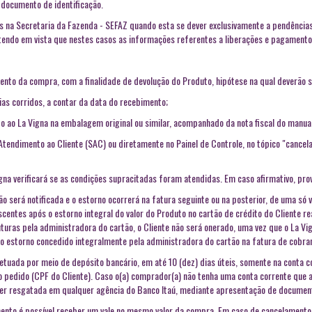
documento de identificação.
as na Secretaria da Fazenda - SEFAZ quando esta se dever exclusivamente a pendência
, tendo em vista que nestes casos as informações referentes a liberações e pagament
imento da compra, com a finalidade de devolução do Produto, hipótese na qual deverão 
ias corridos, a contar da data do recebimento;
o ao La Vigna na embalagem original ou similar, acompanhado da nota fiscal do manual
e Atendimento ao Cliente (SAC) ou diretamente no Painel de Controle, no tópico "canc
gna verificará se as condições supracitadas foram atendidas. Em caso afirmativo, provi
 será notificada e o estorno ocorrerá na fatura seguinte ou na posterior, de uma só v
entes após o estorno integral do valor do Produto no cartão de crédito do Cliente rea
turas pela administradora do cartão, o Cliente não será onerado, uma vez que o La Vi
 ao estorno concedido integralmente pela administradora do cartão na fatura de cob
tuada por meio de depósito bancário, em até 10 (dez) dias úteis, somente na conta co
o pedido (CPF do Cliente). Caso o(a) comprador(a) não tenha uma conta corrente que 
r resgatada em qualquer agência do Banco Itaú, mediante apresentação de document
nto é possível receber um vale no mesmo valor da compra. Em caso de cancelamento 