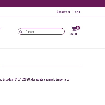
Cadastre-se
Login
S
0
R$0,00
O
ção Estadual: 010/182828, doravante chamado Empório La