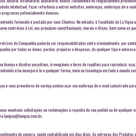
so, ilusório, difamatório, acusatório, odioso, racialmente ou religiosamente preconcei
ropriedade intelectual, fazer referência a outros websites, endereços, endereços de e-m
ou programas potencialmente danosos.
nteúdo fornecido e postado por seus Clientes. No entanto, é faculdade da La Vigna a 
o contrários à Lei, aos princípios constitucionais, morais e éticos, bem como os que
etrizes da Companhia poderão ser responsabilizados civil e criminalmente, por conte
mpanhia por todos os danos, perdas, prejuízos e despesas, de qualquer tipo e naturez
 licença e direitos perpétuos, irrevogáveis e livres de royalties para reproduzir, usar,
al conteúdo e/ou incorporá-lo a qualquer forma, meio ou tecnologia em todo o mundo se
gna e seus provedores de serviço podem usar seu endereço de e-mail cadastrado para 
cionar eventuais solicitações ou reclamações a respeito do seu pedido ou de qualquer
ara
lavigna@lavigna.com.br
.
cedimento de compra, sendo contabilizado em dias úteis. As entregas dos Produtos sã