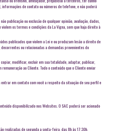
tuoso ou ofensivo, ameaçador, prejudicial a terceiros, ter cunho
ail, informações de contato ou números de telefone, e não poderá
não publicação ou exclusão de qualquer opinião, avaliação, dados,
 violem os termos e condições da La Vigna, sem que haja direito à
údos publicados que violem a Lei e ou produzam lesão a direito de
a, decorrentes ou relacionadas a demandas provenientes do
 copiar, modificar, excluir em sua totalidade, adaptar, publicar,
m remuneração ao Cliente. Todo o conteúdo que o Cliente enviar
entrar em contato com você a respeito da situação de seu perfil e
 conteúdo disponibilizado nos Websites. O SAC poderá ser acionado
o realizadas de segunda a sexta-feira, das 8h às 17:30h.