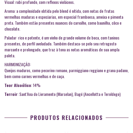
Visual: rubi profundo, com reflexos violáceos.
Aroma: a complexidade obtida pelo blend é nítida, com notas de frutas
vermelhas maduras e especiarias, em especial framboesa, ameixa e pimenta
preta. Também estão presentes nuances do carvalho, como baunilha, côco e
chocolate.
Paladar: rico e potente, é um vinho de grande volume de boca, com taninos
presentes, de perfil aveludado. Também destaca-se pelo seu retrogosto
marcante e prolongado, que traz à tona as notas aromáticas de sua ampla
paleta.
HARMONIZAÇÃO:
Queijos maduros, como pecorino romano, parmiggiano reggiano e grana padano,
bem como carnes vermelhas e de caça.
Teor Alcoólico
: 14%
Terroir
: Sant’Ana do Livramento (Marselan), Bagé (Ancellotta e Teroldego)
PRODUTOS RELACIONADOS