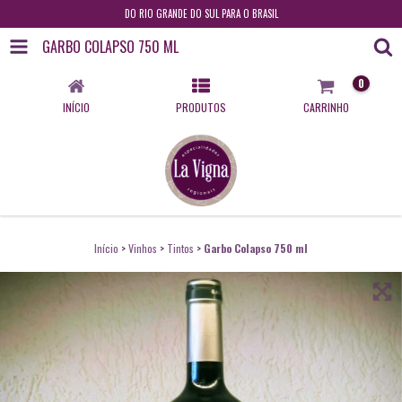
DO RIO GRANDE DO SUL PARA O BRASIL
GARBO COLAPSO 750 ML
0
INÍCIO
PRODUTOS
CARRINHO
Início
>
Vinhos
>
Tintos
>
Garbo Colapso 750 ml