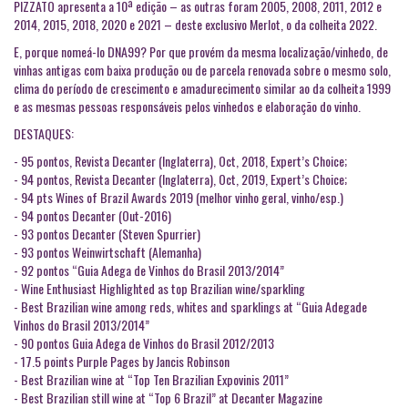
PIZZATO apresenta a 10ª edição – as outras foram 2005, 2008, 2011, 2012 e
2014, 2015, 2018, 2020 e 2021 – deste exclusivo Merlot, o da colheita 2022.
E, porque nomeá-lo DNA99? Por que provém da mesma localização/vinhedo, de
vinhas antigas com baixa produção ou de parcela renovada sobre o mesmo solo,
clima do período de crescimento e amadurecimento similar ao da colheita 1999
e as mesmas pessoas responsáveis pelos vinhedos e elaboração do vinho.
DESTAQUES:
- 95 pontos, Revista Decanter (Inglaterra), Oct, 2018, Expert’s Choice;
- 94 pontos, Revista Decanter (Inglaterra), Oct, 2019, Expert’s Choice;
- 94 pts Wines of Brazil Awards 2019 (melhor vinho geral, vinho/esp.)
- 94 pontos Decanter (Out-2016)
- 93 pontos Decanter (Steven Spurrier)
- 93 pontos Weinwirtschaft (Alemanha)
- 92 pontos “Guia Adega de Vinhos do Brasil 2013/2014”
- Wine Enthusiast Highlighted as top Brazilian wine/sparkling
- Best Brazilian wine among reds, whites and sparklings at “Guia Adegade
Vinhos do Brasil 2013/2014”
- 90 pontos Guia Adega de Vinhos do Brasil 2012/2013
- 17.5 points Purple Pages by Jancis Robinson
- Best Brazilian wine at “Top Ten Brazilian Expovinis 2011”
- Best Brazilian still wine at “Top 6 Brazil” at Decanter Magazine