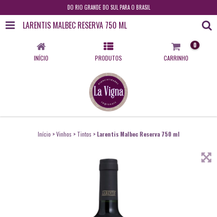
DO RIO GRANDE DO SUL PARA O BRASIL
LARENTIS MALBEC RESERVA 750 ML
0
INÍCIO
PRODUTOS
CARRINHO
Início
>
Vinhos
>
Tintos
>
Larentis Malbec Reserva 750 ml