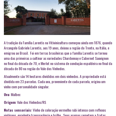
A tradição da Família Larentis na Vitivinicultura começou ainda em 1876, quando
Arcangelo Gabriele Larentis, aos 19 anos, deixou a região do Trento, na Itália, e
emigrou ao Brasil. Foi em terras brasileiras que a família Larentis se tornou
uma das primeiras a cultivar as variedades Chardonnay e Cabernet Sauvignon
no final da década de 70, e Merlot no sistema de condução espaldeira no final da
década de 80 na região do Vale dos Vinhedos.
Atualmente são 14 hectares divididos em dois vinhedos. A propriedade está
dividida em 23 parcelas. Cada uva, proveniente de cada parcela, origina um
vinho com personalidade singular.
Uva
: Malbec
Origem
: Vale dos Vinhedos/RS
Notas sensoriais:
Vinho de coloração vermelho rubi intenso com reflexos
violáceos, excelente transparência e brilho. Seus aromas remetem a frutas