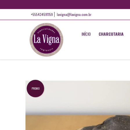
+555434591159
lavigna@lavigna.com.br
INÍCIO
CHARCUTARIA
PROMO