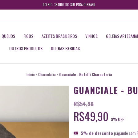
DO RIO GRANDE DO SUL PARA O BRASIL
QUEIJOS
FIGOS
AZEITES BRASILEIROS
VINHOS
GELEIAS ARTESANA
OUTROS PRODUTOS
OUTRAS BEBIDAS
Início
>
Charcutaria
>
Guanciale - Butelli Charcutaria
GUANCIALE - B
R$54,90
R$49,90
9
% OFF
5% de desconto
pagando com P