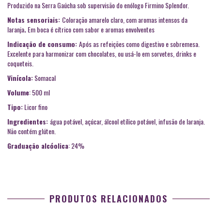
Produzido na Serra Gaúcha sob supervisão do enólogo Firmino Splendor.
Notas sensoriais:
Coloração amarelo claro, com aromas intensos da
laranja
.
Em boca é cítrico com sabor e aromas envolventes
Indicação de consumo:
Após as refeições como digestivo e sobremesa.
Excelente para harmonizar com chocolates, ou usá-lo em sorvetes, drinks e
coqueteis.
Vinícola:
Somacal
Volume
: 500 ml
Tipo:
Licor fino
Ingredientes:
água potável, açúcar, álcool etílico potável, infusão de laranja.
Não contém glúten.
Graduação alcóolica
: 24%
PRODUTOS RELACIONADOS