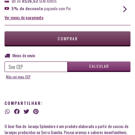
3
X DE
R$36,63
SEM JUROS
5% de desconto
pagando com Pix
Ver meios de pagamento
ALTERAR CEP
Entregas para o CEP:
Meios de envio
CALCULAR
Não sei meu CEP
COMPARTILHAR:
O licor fino de laranja Splendore é um produto elaborado a partir de cascas de
laranjas produzidas na Serra Gaúcha. Possui aromas e sabores inconfundíveis.