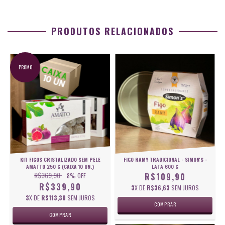
PRODUTOS RELACIONADOS
PROMO
FIGO RAMY TRADICIONAL - SIMON'S -
KIT FIGOS CRISTALIZADO SEM PELE
LATA 600 G
AMATTO 250 G (CAIXA 10 UN.)
R$369,90
R$109,90
8
% OFF
R$339,90
3
X DE
R$36,63
SEM JUROS
3
X DE
R$113,30
SEM JUROS