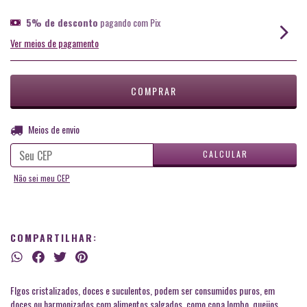
5% de desconto
pagando com Pix
Ver meios de pagamento
ALTERAR CEP
Entregas para o CEP:
Meios de envio
CALCULAR
Não sei meu CEP
COMPARTILHAR:
FIgos cristalizados, doces e suculentos, podem ser consumidos puros, em
doces ou harmonizados com alimentos salgados, como copa lombo, queijos