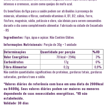
intensos e cremosos, assim como queijos de mofo azul.
Os benefícios do figo para a saúde podem ser atribuídos à presença de
minerais, vitaminas e fibras, contendo vitaminas A, B1, B2, cálcio, ferro,
fósforo, magnésio, sódio, potássio e cloro, são ideiais para serem consumidos
durante o dia como completmento alimentar. Fabricado na cidade de Encantado
- RS
Ingredientes:
Figo, água e açúcar. Não Contém Glúten.
Informações Nutricionais:
Porção de 30g = 1 unidade
Determinações
Quantidade por porção
%VD
Valor Energético
70 kcal = 294kj
3%
Carboidratos
17g
6%
Fibra Alimentar
0,2g
0,8%
Não contém quantidades significativas de proteínas, gorduras totais, gorduras
saturadas, gordura trans e sódio.
*Valores diários de referência com base em uma dieta de 2000kcal
ou 8400kj. Seus valores diários podem ser maiores ou menores
dependendo de suas necessidades energéticas. *VD não
estabelecido.
Validade: 30 dias