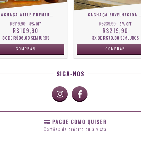
CACHAÇA WILLE PREMIUM 5 MADEIRAS 700 ML
CACHAÇA ENVELHECIDA CARVALHO EXTRA P
R$119,90
R$239,90
8
% OFF
8
% OFF
R$109,90
R$219,90
3
X DE
R$36,63
SEM JUROS
3
X DE
R$73,30
SEM JUROS
SIGA-NOS
PAGUE COMO QUISER
Cartões de crédito ou à vista