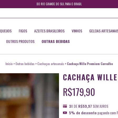
DO RIO GRANDE DO SUL PARA O BRASIL
QUEIJOS
FIGOS
AZEITES BRASILEIROS
VINHOS
GELEIAS ARTESANAI
OUTROS PRODUTOS
OUTRAS BEBIDAS
Início
>
Outras bebidas
>
Cachaças artesanais
>
Cachaça Wille Premium Carvalho
CACHAÇA WILL
R$179,90
3
X DE
R$59,97
SEM JUROS
5% de desconto
pagando com P