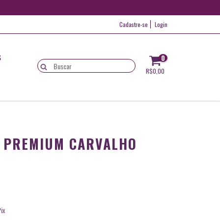
Cadastre-se
Login
S
0
R$0,00
E PREMIUM CARVALHO
ix