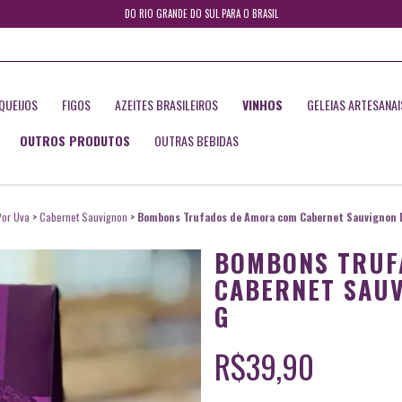
DO RIO GRANDE DO SUL PARA O BRASIL
QUEIJOS
FIGOS
AZEITES BRASILEIROS
VINHOS
GELEIAS ARTESANAI
OUTROS PRODUTOS
OUTRAS BEBIDAS
or Uva
>
Cabernet Sauvignon
>
Bombons Trufados de Amora com Cabernet Sauvignon F
BOMBONS TRUF
CABERNET SAU
G
R$39,90