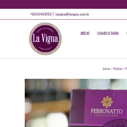
+555434591159
lavigna@lavigna.com.br
INÍCIO
CHARCUTARIA
Início
>
Vinhos
>
P