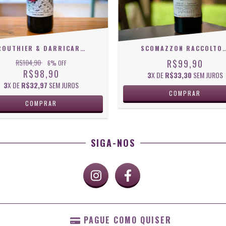
SCOMAZZON RACCOLTO CORTE TIN
ROUTHIER & DARRICARRÈRE RED CABERNET SAUVIGNON
R$99,90
R$104,90
6
% OFF
R$98,90
3
X DE
R$33,30
SEM JUROS
3
X DE
R$32,97
SEM JUROS
SIGA-NOS
PAGUE COMO QUISER