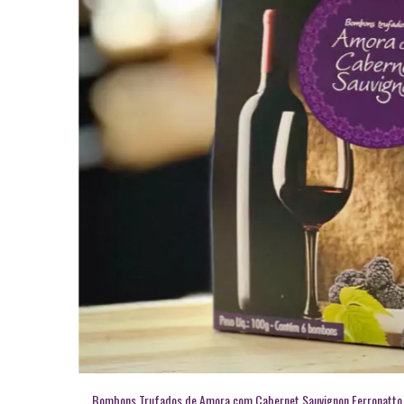
Bombons Trufados de Amora com Cabernet Sauvignon Ferronatto